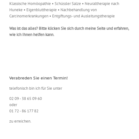
Klassische Homöopathie • Schüssler Salze • Neuraltherapie nach
Huneke • Eigenbluttherapie • Nachbehandlung von
Carcinomerkrankungen • Entgiftungs- und Ausleitungstherapie
Was ist das alles? Bitte klicken Sie sich durch meine Seite und erfahren,
wie ich Ihnen helfen kann.
Verabreden Sie einen Termin!
telefonisch bin ich für Sie unter
02 09 - 38 65 09 60
oder
01 72 - 86 177 82
zu erreichen.