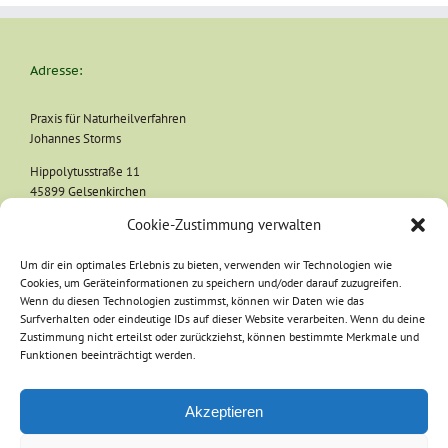
Adresse:
Praxis für Naturheilverfahren
Johannes Storms
Hippolytusstraße 11
45899 Gelsenkirchen
Cookie-Zustimmung verwalten
Kontakt:
Um dir ein optimales Erlebnis zu bieten, verwenden wir Technologien wie
Cookies, um Geräteinformationen zu speichern und/oder darauf zuzugreifen.
Wenn du diesen Technologien zustimmst, können wir Daten wie das
Tel. 02 09 - 38 65 09 60
Surfverhalten oder eindeutige IDs auf dieser Website verarbeiten. Wenn du deine
Mobil 01 72 - 86 177 82
Zustimmung nicht erteilst oder zurückziehst, können bestimmte Merkmale und
Funktionen beeinträchtigt werden.
eMail:
info@storms-naturheilpraxis.de
Akzeptieren