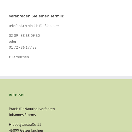
Verabreden Sie einen Termin!
telefonisch bin ich für Sie unter
02 09 - 38 65 09 60
oder
01 72 - 86 177 82
zu erreichen.
Adresse:
Praxis für Naturheilverfahren
Johannes Storms
Hippolytusstraße 11
45899 Gelsenkirchen