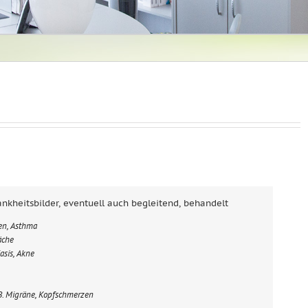
nkheitsbilder, eventuell auch begleitend, behandelt
en, Asthma
äche
asis, Akne
B. Migräne, Kopfschmerzen