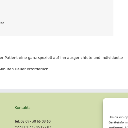
gen
r Patient eine ganz speziell auf ihn ausgerichtete und individuelle
Minuten Dauer erforderlich.
Kontakt:
Um dir ein o
Tel. 02 09 - 38 65 09 60
Geräteinform
Mobil 01 72 - 86 177 82
zustimmst, kö